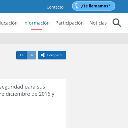
¿Te llamamos?
Contacto
ducación
Información
Participación
Noticias
Buscar
Agrandar texto
Achicar texto
+A
-A
Compartir
icono compartir
eguridad para sus
re diciembre de 2016 y