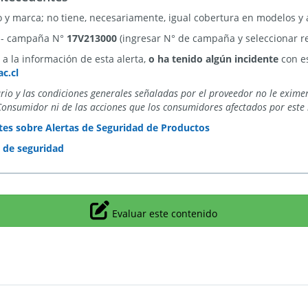
o y marca; no tiene, necesariamente, igual cobertura en modelos y 
) - campaña N°
17V213000
(ingresar N° de campaña y seleccionar re
a la información de esta alerta,
o ha tenido algún incidente
con es
c.cl
ario y las condiciones generales señaladas por el proveedor no le exime
Consumidor ni de las acciones que los consumidores afectados por este 
es sobre Alertas de Seguridad de Productos
s de seguridad
Icono
Evaluar este contenido