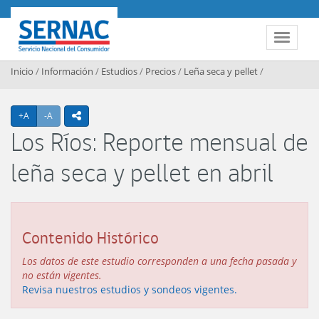
Contenido principal
SERNAC
Toggle 
Inicio
/
Información
/
Estudios
/
Precios
/
Leña seca y pellet
/
Agrandar texto
Achicar texto
+A
-A
icono compartir
Los Ríos: Reporte mensual de
leña seca y pellet en abril
Contenido Histórico
Los datos de este estudio corresponden a una fecha pasada y
no están vigentes.
Revisa nuestros estudios y sondeos vigentes.