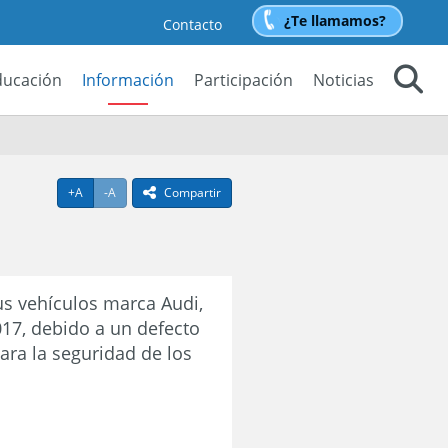
¿Te llamamos?
Contacto
ducación
Información
Participación
Noticias
Buscar
Agrandar texto
Achicar texto
+A
-A
Compartir
icono compartir
us vehículos marca Audi,
17, debido a un defecto
para la seguridad de los