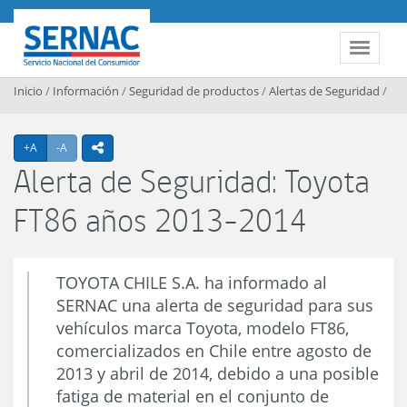
Contenido principal
SERNAC
Toggle 
Inicio
/
Información
/
Seguridad de productos
/
Alertas de Seguridad
/
Agrandar texto
Achicar texto
+A
-A
icono compartir
Alerta de Seguridad: Toyota
FT86 años 2013-2014
TOYOTA CHILE S.A. ha informado al
SERNAC una alerta de seguridad para sus
vehículos marca Toyota, modelo FT86,
comercializados en Chile entre agosto de
2013 y abril de 2014, debido a una posible
fatiga de material en el conjunto de