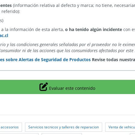
dentes
(información relativa al defecto y marca; no tiene, necesari
referido):
s)
a la información de esta alerta,
o ha tenido algún incidente
con es
c.cl
ario y las condiciones generales señaladas por el proveedor no le exime
Consumidor ni de las acciones que los consumidores afectados por este 
es sobre Alertas de Seguridad de Productos
Revise todas nuestr
Icono
Evaluar este contenido
 accesorios
Servicios tecnicos y talleres de reparacion
Venta de vehicu