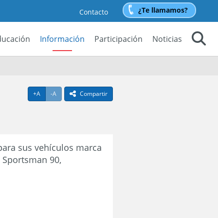
¿Te llamamos?
Contacto
ducación
Información
Participación
Noticias
Buscar
Agrandar texto
Achicar texto
+A
-A
Compartir
icono compartir
para sus vehículos marca
, Sportsman 90,