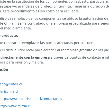
ste en la sustitución de los componentes con asbesto, particularm
scape y/o arandelas de protección térmica. Tiene una duración d
e.
Este procedimiento es sin costo para el cliente.
retiro y reemplazo de los componentes se obtuvo la autorización de 
 de Chillán. Se ha contratado una empresa especializada para segur
 el medio ambiente.
e producto:
te reparar o reemplazar las partes afectadas por su cuenta
el distribuidor local para acceder al reemplazo gratuito de las pi
 directamente con la empresa
a través de puntos de contacto e in
ra para revisión y mejora.
ación
eno@rsltda.cl
arischile.cl
http://www.polarischile.cl/contactanos
ttp://www.rsltda.cl