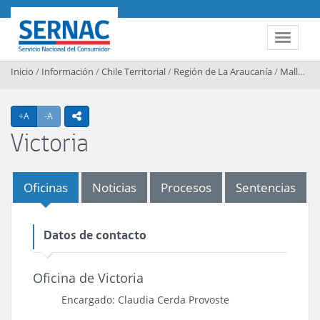
Contenido principal
SERNAC
Toggle 
Inicio
/
Información
/
Chile Territorial
/
Región de La Araucanía
/
Malleco
Agrandar texto
Achicar texto
+A
-A
icono compartir
Victoria
Oficinas
Noticias
Procesos
Sentencias
Datos de contacto
Oficina de Victoria
Encargado: Claudia Cerda Provoste