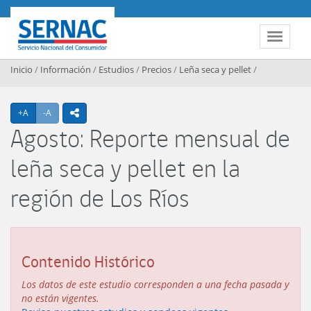
Contenido principal
SERNAC
Toggle 
Inicio
/
Información
/
Estudios
/
Precios
/
Leña seca y pellet
/
Agrandar texto
Achicar texto
+A
-A
icono compartir
Agosto: Reporte mensual de
leña seca y pellet en la
región de Los Ríos
Contenido Histórico
Los datos de este estudio corresponden a una fecha pasada y
no están vigentes.