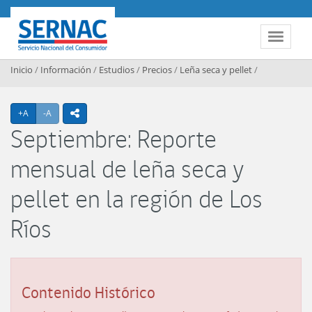
Contenido principal
SERNAC
Toggle 
Inicio
/
Información
/
Estudios
/
Precios
/
Leña seca y pellet
/
Agrandar texto
Achicar texto
+A
-A
icono compartir
Septiembre: Reporte
mensual de leña seca y
pellet en la región de Los
Ríos
Contenido Histórico