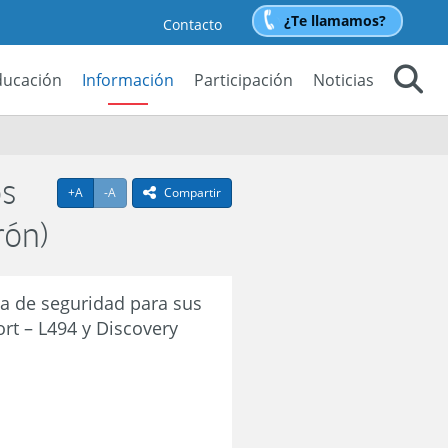
¿Te llamamos?
Contacto
ducación
Información
Participación
Noticias
Buscar
os
Agrandar texto
Achicar texto
+A
-A
Compartir
icono compartir
rón)
a de seguridad para sus
rt – L494 y Discovery