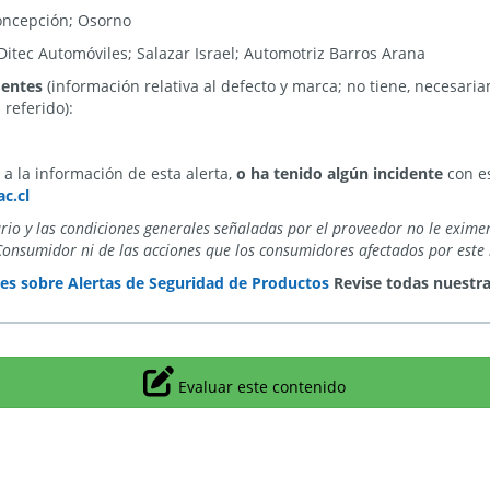
Concepción; Osorno
Ditec Automóviles; Salazar Israel; Automotriz Barros Arana
dentes
(información relativa al defecto y marca; no tiene, necesari
referido):
a la información de esta alerta,
o ha tenido algún incidente
con es
c.cl
ario y las condiciones generales señaladas por el proveedor no le exime
Consumidor ni de las acciones que los consumidores afectados por este 
es sobre Alertas de Seguridad de Productos
Revise todas nuestr
Icono
Evaluar este contenido