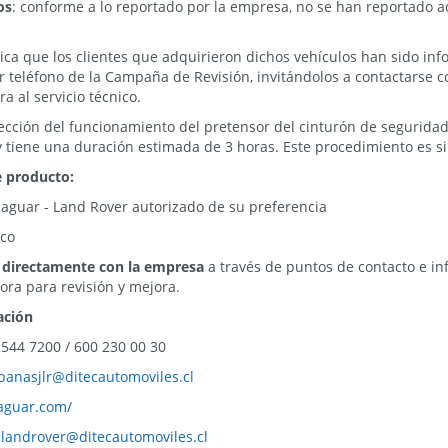
os
: conforme a lo reportado por la empresa, no se han reportado a
ca que los clientes que adquirieron dichos vehículos han sido in
por teléfono de la Campaña de Revisión, invitándolos a contactarse
 al servicio técnico.
ección del funcionamiento del pretensor del cinturón de seguridad
y tiene una duración estimada de 3 horas. Este procedimiento es sin
e producto:
 Jaguar - Land Rover autorizado de su preferencia
ico
 directamente con la empresa
a través de puntos de contacto e in
ra para revisión y mejora.
ación
2544 7200 / 600 230 00 30
anasjlr@ditecautomoviles.cl
jaguar.com/
:
landrover@ditecautomoviles.cl