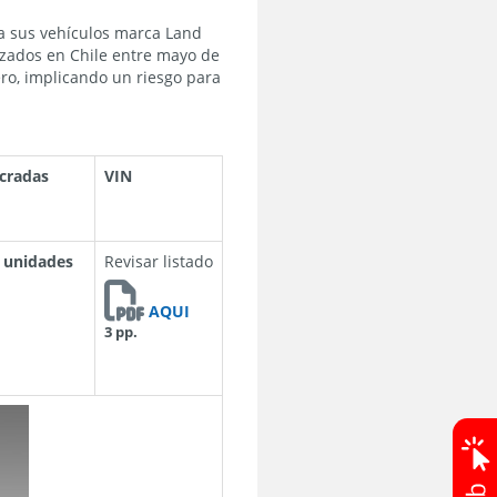
a sus vehículos marca Land
izados en Chile entre mayo de
ero, implicando un riesgo para
ucradas
VIN
 unidades
Revisar listado
AQUI
3 pp.