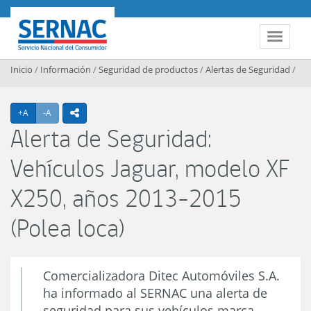
Contenido principal
SERNAC
Toggle 
Inicio
/
Información
/
Seguridad de productos
/
Alertas de Seguridad
/
Agrandar texto
Achicar texto
+A
-A
icono compartir
Alerta de Seguridad:
Vehículos Jaguar, modelo XF
X250, años 2013-2015
(Polea loca)
Comercializadora Ditec Automóviles S.A.
ha informado al SERNAC una alerta de
seguridad para sus vehículos marca