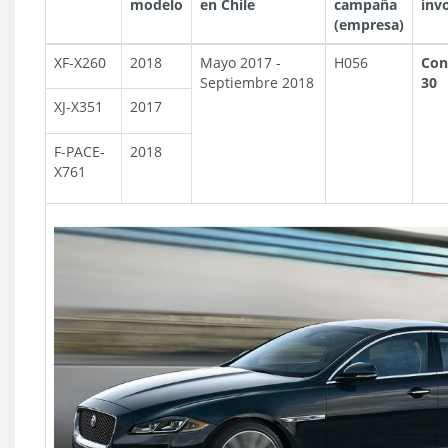
modelo
en Chile
campaña
inv
(empresa)
XF-X260
2018
Mayo 2017 -
H056
Con
Septiembre 2018
30
XJ-X351
2017
F-PACE-
2018
X761