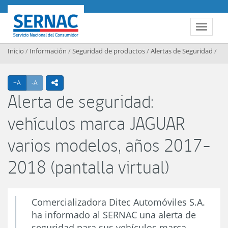
Contenido principal
SERNAC
Toggle 
Inicio
/
Información
/
Seguridad de productos
/
Alertas de Seguridad
/
Agrandar texto
Achicar texto
+A
-A
icono compartir
Alerta de seguridad:
vehículos marca JAGUAR
varios modelos, años 2017-
2018 (pantalla virtual)
Comercializadora Ditec Automóviles S.A.
ha informado al SERNAC una alerta de
seguridad para sus vehículos marca