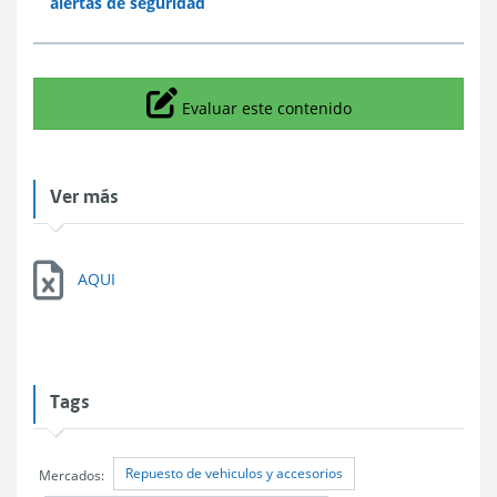
alertas de seguridad
Icono
Evaluar este contenido
Ver más
AQUI
Tags
Repuesto de vehiculos y accesorios
Mercados: