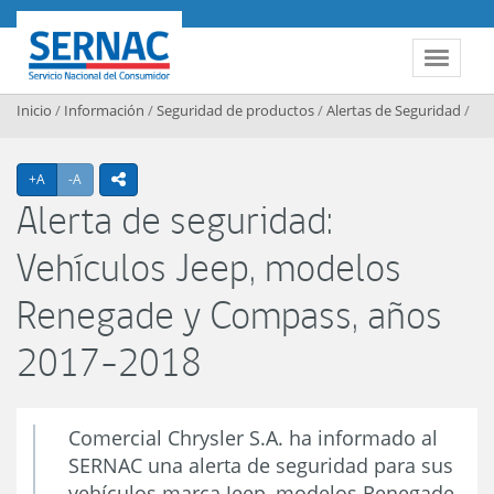
Contenido principal
SERNAC
Toggle 
Inicio
/
Información
/
Seguridad de productos
/
Alertas de Seguridad
/
Agrandar texto
Achicar texto
+A
-A
icono compartir
Alerta de seguridad:
Vehículos Jeep, modelos
Renegade y Compass, años
2017-2018
Comercial Chrysler S.A. ha informado al
SERNAC una alerta de seguridad para sus
vehículos marca Jeep, modelos Renegade