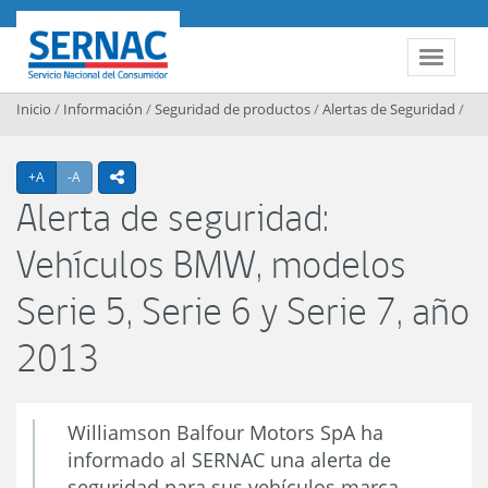
Contenido principal
SERNAC
Toggle 
Inicio
/
Información
/
Seguridad de productos
/
Alertas de Seguridad
/
Agrandar texto
Achicar texto
+A
-A
icono compartir
Alerta de seguridad:
Vehículos BMW, modelos
Serie 5, Serie 6 y Serie 7, año
2013
Williamson Balfour Motors SpA ha
informado al SERNAC una alerta de
seguridad para sus vehículos marca