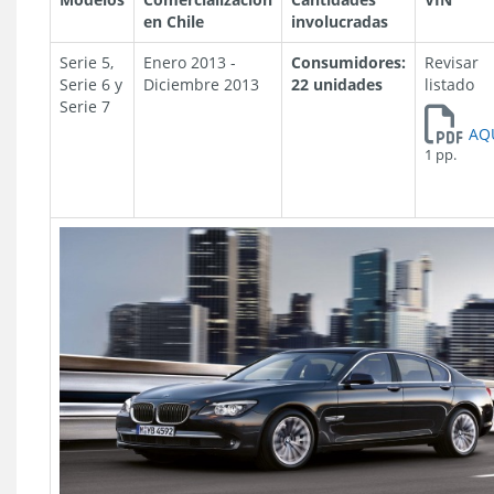
en Chile
involucradas
Serie 5,
Enero 2013 -
Consumidores:
Revisar
Serie 6 y
Diciembre 2013
22 unidades
listado
Serie 7
AQ
1 pp.