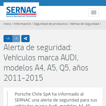
Contenido principal
SERNAC
Toggle 
Inicio
/
Información
/
Seguridad de productos
/
Alertas de Seguridad
/
Agrandar texto
Achicar texto
+A
-A
icono compartir
Alerta de seguridad:
Vehículos marca AUDI,
modelos A4, A5, Q5, años
2011-2015
Porsche Chile SpA ha informado al
SERNAC una alerta de seguridad para sus
vehículos marca Audi, modelos A4, A5,