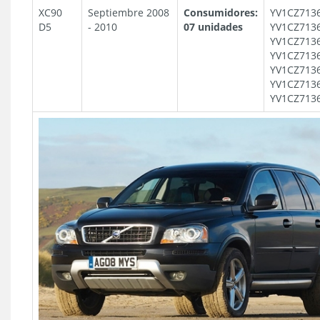
XC90
Septiembre 2008
Consumidores:
YV1CZ713
D5
- 2010
07 unidades
YV1CZ713
YV1CZ713
YV1CZ713
YV1CZ713
YV1CZ713
YV1CZ713