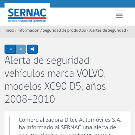
Contenido principal
SERNAC
Toggle 
Inicio
/
Información
/
Seguridad de productos
/
Alertas de Seguridad
/
Agrandar texto
Achicar texto
+A
-A
icono compartir
Alerta de seguridad:
vehículos marca VOLVO,
modelos XC90 D5, años
2008-2010
Comercializadora Ditec Automóviles S.A.
ha informado al SERNAC una alerta de
seguridad para sus vehículos marca