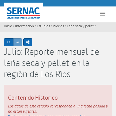
Contenido principal
SERNAC
Toggle 
Inicio
/
Información
/
Estudios
/
Precios
/
Leña seca y pellet
/
Agrandar texto
Achicar texto
+A
-A
icono compartir
Julio: Reporte mensual de
leña seca y pellet en la
región de Los Ríos
Contenido Histórico
Los datos de este estudio corresponden a una fecha pasada y
no están vigentes.