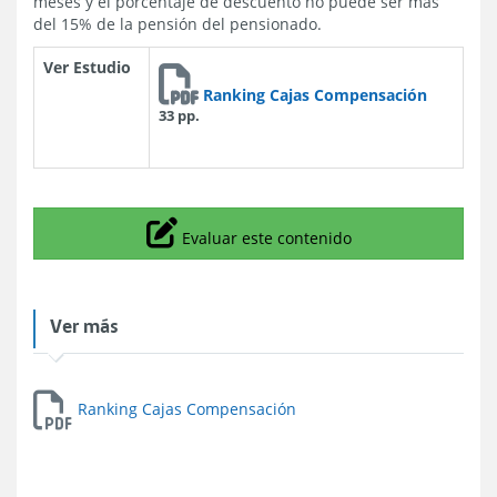
meses y el porcentaje de descuento no puede ser más
del 15% de la pensión del pensionado.
Ver Estudio
Ranking Cajas Compensación
33 pp.
Icono
Evaluar este contenido
Ver más
Ranking Cajas Compensación