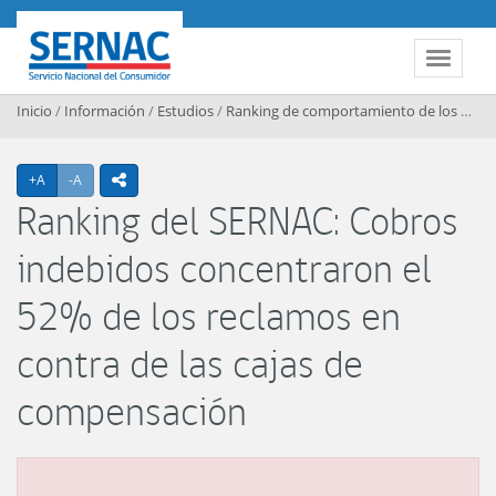
Contenido principal
SERNAC
Toggle 
Inicio
/
Información
/
Estudios
/
Ranking de comportamiento de los mercados
Agrandar texto
Achicar texto
+A
-A
icono compartir
Ranking del SERNAC: Cobros
indebidos concentraron el
52% de los reclamos en
contra de las cajas de
compensación