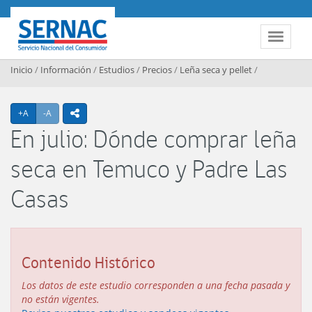
Contenido principal
SERNAC
Toggle 
Inicio
/
Información
/
Estudios
/
Precios
/
Leña seca y pellet
/
Agrandar texto
Achicar texto
+A
-A
icono compartir
En julio: Dónde comprar leña
seca en Temuco y Padre Las
Casas
Contenido Histórico
Los datos de este estudio corresponden a una fecha pasada y
no están vigentes.