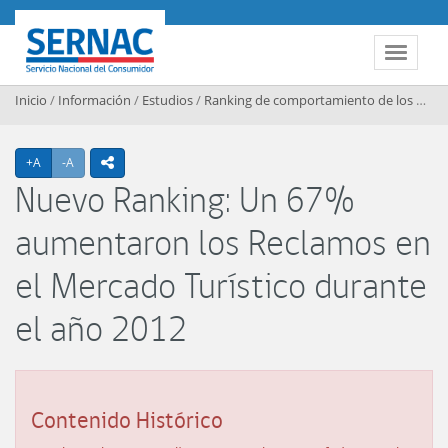
Contenido principal
SERNAC
Toggle 
Inicio
/
Información
/
Estudios
/
Ranking de comportamiento de los mercados
Agrandar texto
Achicar texto
+A
-A
icono compartir
Nuevo Ranking: Un 67%
aumentaron los Reclamos en
el Mercado Turístico durante
el año 2012
Contenido Histórico