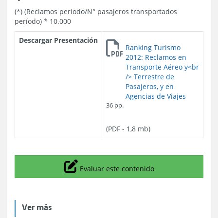
(*) (Reclamos período/N° pasajeros transportados
período) * 10.000
Descargar Presentación
Ranking Turismo
2012: Reclamos en
Transporte Aéreo y<br
/> Terrestre de
Pasajeros, y en
Agencias de Viajes
36 pp.
(PDF - 1,8 mb)
Icono
Evaluar este contenido
Ver más