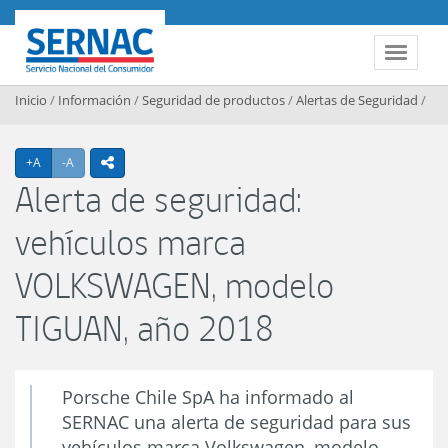
Contenido principal
SERNAC
Toggle 
Inicio
/
Información
/
Seguridad de productos
/
Alertas de Seguridad
/
Agrandar texto
Achicar texto
+A
-A
icono compartir
Alerta de seguridad:
vehículos marca
VOLKSWAGEN, modelo
TIGUAN, año 2018
Porsche Chile SpA ha informado al
SERNAC una alerta de seguridad para sus
vehículos marca Volkswagen, modelo