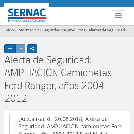
Contenido principal
SERNAC
Toggle 
Inicio
/
Información
/
Seguridad de productos
/
Alertas de Seguridad
/
Agrandar texto
Achicar texto
+A
-A
icono compartir
Alerta de Seguridad:
AMPLIACIÓN Camionetas
Ford Ranger, años 2004-
2012
[Actualización 20.08.2018] Alerta de
Seguridad: AMPLIACIÓN camionetas Ford
Ranger, años 2004-2012 Ford Motor