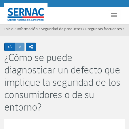
Contenido principal
SERNAC
Toggle 
Inicio
/
Información
/
Seguridad de productos
/
Preguntas frecuentes
/
Agrandar texto
Achicar texto
+A
-A
icono compartir
¿Cómo se puede
diagnosticar un defecto que
implique la seguridad de los
consumidores o de su
entorno?