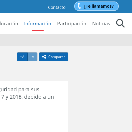
¿Te llamamos?
Contacto
ducación
Información
Participación
Noticias
Buscar
Agrandar texto
Achicar texto
+A
-A
Compartir
icono compartir
uridad para sus
17 y 2018, debido a un