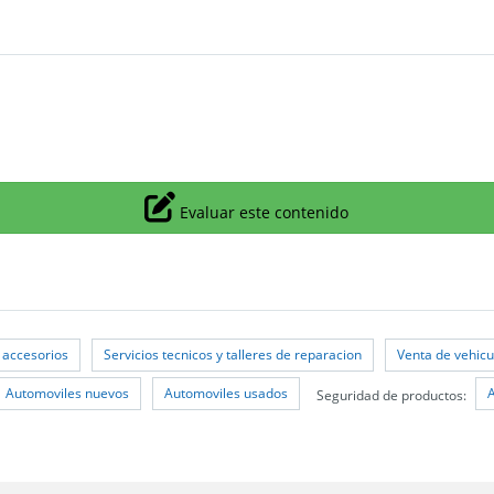
Icono
Evaluar este contenido
 accesorios
Servicios tecnicos y talleres de reparacion
Venta de vehicu
Automoviles nuevos
Automoviles usados
Seguridad de productos: