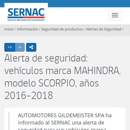
Contenido principal
SERNAC
Toggle 
Inicio
/
Información
/
Seguridad de productos
/
Alertas de Seguridad
/
Agrandar texto
Achicar texto
+A
-A
icono compartir
Alerta de seguridad:
vehículos marca MAHINDRA,
modelo SCORPIO, años
2016-2018
AUTOMOTORES GILDEMEISTER SPA ha
informado al SERNAC una alerta de
seguridad para sus vehículos marca