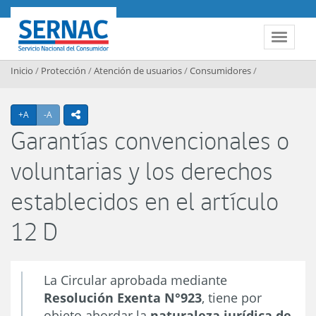
Contenido principal
SERNAC
Toggle 
Inicio
/
Protección
/
Atención de usuarios
/
Consumidores
/
Agrandar texto
Achicar texto
+A
-A
icono compartir
Garantías convencionales o
voluntarias y los derechos
establecidos en el artículo
12 D
La Circular aprobada mediante
Resolución Exenta N°923
, tiene por
objeto abordar la
naturaleza jurídica de