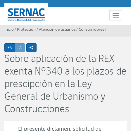
Contenido principal
SERNAC
Toggle 
Inicio
/
Protección
/
Atención de usuarios
/
Consumidores
/
Agrandar texto
Achicar texto
+A
-A
icono compartir
Sobre aplicación de la REX
exenta N°340 a los plazos de
prescipción en la Ley
General de Urbanismo y
Construcciones
El presente dictamen, solicitud de