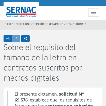
Contenido principal
SERNAC
Toggle 
Inicio
/
Protección
/
Atención de usuarios
/
Consumidores
/
Agrandar texto
Achicar texto
+A
-A
icono compartir
Sobre el requisito del
tamaño de la letra en
contratos suscritos por
medios digitales
El presente dictamen,
solicitud N°
69.576
, establece que los requisitos de
forma para los
contratos de adhesión