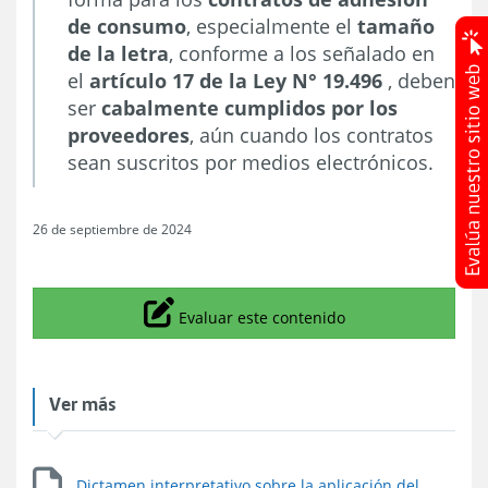
de consumo
, especialmente el
tamaño
de la letra
, conforme a los señalado en
el
artículo 17 de la Ley N° 19.496
, deben
ser
cabalmente cumplidos por los
proveedores
, aún cuando los contratos
sean suscritos por medios electrónicos.
26 de septiembre de 2024
Icono
Evaluar este contenido
Ver más
Dictamen interpretativo sobre la aplicación del