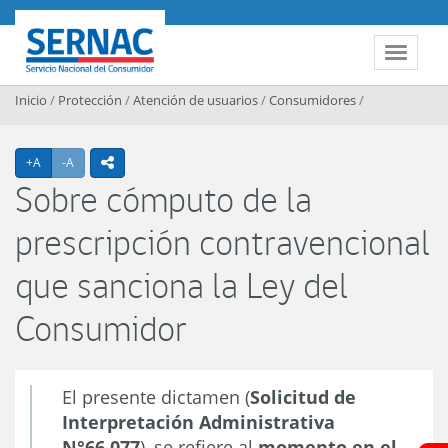
Contenido principal
SERNAC
Toggle 
Inicio
/
Protección
/
Atención de usuarios
/
Consumidores
/
Agrandar texto
Achicar texto
+A
-A
icono compartir
Sobre cómputo de la
prescripción contravencional
que sanciona la Ley del
Consumidor
El presente dictamen (
Solicitud de
Interpretación Administrativa
N°66.077
), se refiere al
momento en el