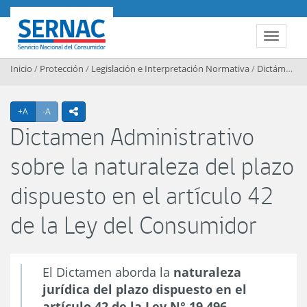
Contenido principal
SERNAC
Toggle 
Inicio
/
Protección
/
Legislación e Interpretación Normativa
/
Dictámenes Interpretativos
Agrandar texto
Achicar texto
+A
-A
icono compartir
Dictamen Administrativo
sobre la naturaleza del plazo
dispuesto en el artículo 42
de la Ley del Consumidor
El Dictamen aborda la
naturaleza
jurídica del plazo dispuesto en el
artículo 42 de la Ley N° 19.496
,