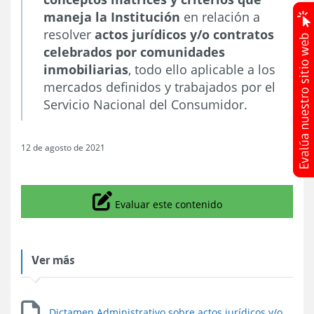
maneja la Institución
en relación a
resolver
actos jurídicos y/o contratos
celebrados por comunidades
inmobiliarias
, todo ello aplicable a los
mercados definidos y trabajados por el
Servicio Nacional del Consumidor.
12 de agosto de 2021
Icono
Evaluar este contenido
Ver más
Dictamen Administrativo sobre actos jurídicos y/o