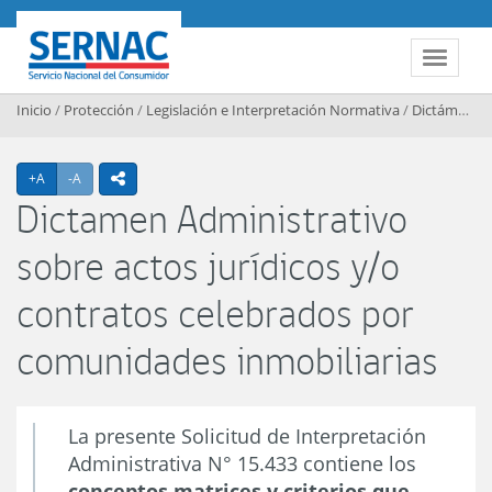
Contenido principal
SERNAC
Toggle 
Inicio
/
Protección
/
Legislación e Interpretación Normativa
/
Dictámenes Interpretativos
Agrandar texto
Achicar texto
+A
-A
icono compartir
Dictamen Administrativo
sobre actos jurídicos y/o
contratos celebrados por
comunidades inmobiliarias
La presente Solicitud de Interpretación
Administrativa N° 15.433 contiene los
conceptos matrices y criterios que