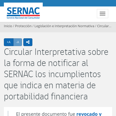
Contenido principal
SERNAC
Toggle 
Inicio
/
Protección
/
Legislación e Interpretación Normativa
/
Circulares Interpretativas
Agrandar texto
Achicar texto
+A
-A
icono compartir
Circular Interpretativa sobre
la forma de notificar al
SERNAC los incumplientos
que indica en materia de
portabilidad financiera
El presente documento fue
revocado y