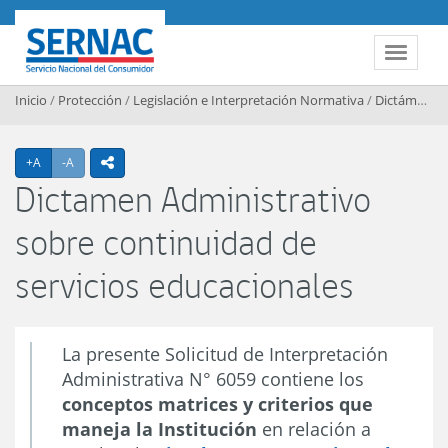
Contenido principal
SERNAC
Toggle 
Inicio
/
Protección
/
Legislación e Interpretación Normativa
/
Dictámenes Interpretativos
Agrandar texto
Achicar texto
+A
-A
icono compartir
Dictamen Administrativo
sobre continuidad de
servicios educacionales
La presente Solicitud de Interpretación
Administrativa N° 6059 contiene los
conceptos matrices y criterios que
maneja la Institución
en relación a