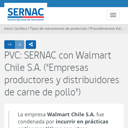
Contenido
principal
SERNAC
Toggle
navigat
Inicio
/
Jurídico
/
Tipos de mecanismos de protección
/
Procedimientos Voluntarios Colectivos
Agrandar texto
Achicar texto
icono compartir
+A
-A
PVC: SERNAC con Walmart
Chile S.A. ("Empresas
productores y distribuidores
de carne de pollo")
La empresa
Walmart Chile S.A.
fue
condenada por
incurrir en prácticas