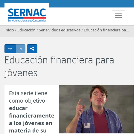
Contenido principal
SERNAC
Toggle 
Inicio
/
Educación
/
Serie videos educativos
/
Educación financiera para jóvenes
Agrandar texto
Achicar texto
+A
-A
icono compartir
Educación financiera para
jóvenes
Esta serie tiene
como objetivo
educar
financieramente
a los jóvenes en
materia de su