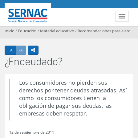
Contenido principal
SERNAC
Toggle 
Inicio
/
Educación
/
Material educativo
/
Recomendaciones para ejercer sus derechos
Agrandar texto
Achicar texto
+A
-A
icono compartir
¿Endeudado?
Los consumidores no pierden sus
derechos por tener deudas atrasadas. Así
como los consumidores tienen la
obligación de pagar sus deudas, las
empresas deben respetar.
12 de septiembre de 2011