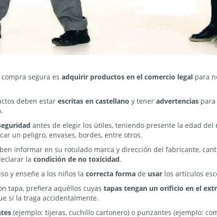
a compra segura es
adquirir productos en el comercio legal
para no
uctos deben estar
escritas en castellano
y tener
advertencias
para 
.
seguridad
antes de elegir los útiles, teniendo presente la edad del
ar un peligro, envases, bordes, entre otros.
en informar en su rotulado marca y dirección del fabricante, cant
declarar la
condición de no toxicidad
.
uso y enseñe a los niños la
correcta forma
de
usar
los artículos esc
n tapa, prefiera aquéllos cuyas
tapas tengan un orificio en el ex
ue si la traga accidentalmente.
ntes
(ejemplo: tijeras, cuchillo cartonero) o punzantes (ejemplo: co