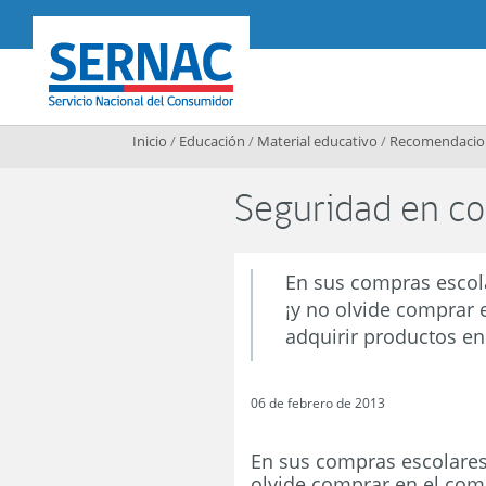
Contenido principal
SERNAC
Inicio
/
Educación
/
Material educativo
/
Recomendacion
Seguridad en c
En sus compras escola
¡y no olvide comprar 
adquirir productos en
06 de febrero de 2013
En sus compras escolares 
olvide comprar en el come