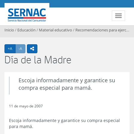
Contenido principal
SERNAC
Toggle 
Inicio
/
Educación
/
Material educativo
/
Recomendaciones para ejercer sus derechos
Agrandar texto
Achicar texto
+A
-A
icono compartir
Día de la Madre
Escoja informadamente y garantice su
compra especial para mamá.
11 de mayo de 2007
Escoja informadamente y garantice su compra especial
para mamá.