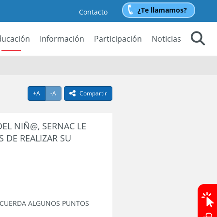
¿Te llamamos?
Contacto
ducación
Información
Participación
Noticias
Buscar
Agrandar texto
Achicar texto
+A
-A
Compartir
icono compartir
DEL NIÑ@, SERNAC LE
 DE REALIZAR SU
 RECUERDA ALGUNOS PUNTOS