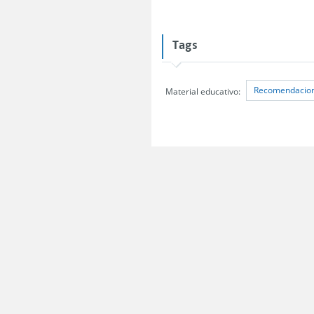
Tags
Recomendacione
Material educativo:
Servicio Nacional del Consumidor (SERNAC) / Oficinas Centrales: Teatinos 50,
Atención Público RM: Agustinas 1336, 1° piso, Santiago /
Ver Oficinas regiona