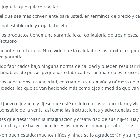
el juguete que quiere regalar.
ja el que sea más conveniente para usted, en términos de precio y ca
mal establecido y exija la boleta.
 los productos tienen una garantía legal obligatoria de tres meses,
fectuoso.
ante o en la calle. No olvide que la calidad de los productos pira
en garantía.
sido fabricados bajo ninguna norma de calidad y pueden resultar ri
lamables, de piezas pequeñas o fabricados con materiales tóxicos.
cticos adecuados a cada edad, en cuanto a su tamaño y número de p
ilidades, las que se van haciendo más complejas a medida que van
l juego o juguete y fíjese que esté en idioma castellano, claro y vi
ponsable de la venta, así como las instrucciones y advertencias de 
tes que desarrollen la imaginación y creatividad de sus hij@s. Hay
 no hay qué hacer con ellos y los niños terminan por aburrirse.
o en buen estado: muchos niños y niñas se lo agradecerán y su hij