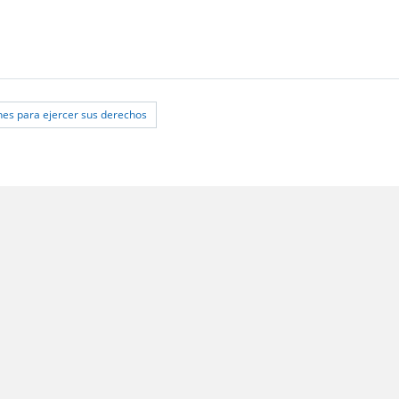
s para ejercer sus derechos
 Santiago;
les