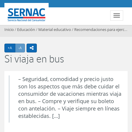
Contenido principal
SERNAC
Toggle 
Inicio
/
Educación
/
Material educativo
/
Recomendaciones para ejercer sus derechos
Agrandar texto
Achicar texto
+A
-A
icono compartir
Si viaja en bus
– Seguridad, comodidad y precio justo
son los aspectos que más debe cuidar el
consumidor de vacaciones mientras viaja
en bus. – Compre y verifique su boleto
con antelación. – Viaje siempre en líneas
establecidas. […]