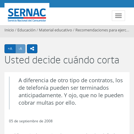
Contenido principal
SERNAC
Toggle 
Inicio
/
Educación
/
Material educativo
/
Recomendaciones para ejercer sus derechos
Agrandar texto
Achicar texto
+A
-A
icono compartir
Usted decide cuándo corta
A diferencia de otro tipo de contratos, los
de telefonía pueden ser terminados
anticipadamente. Y ojo, que no le pueden
cobrar multas por ello.
05 de septiembre de 2008