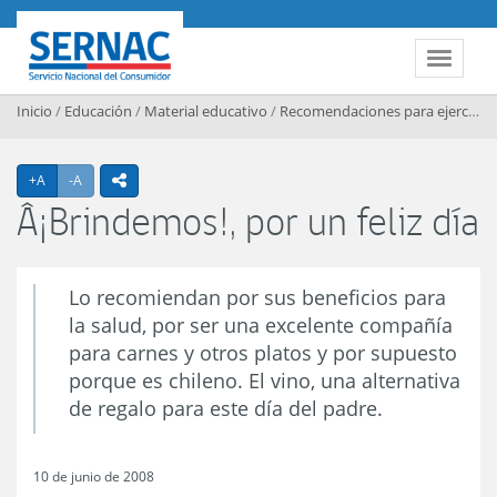
Contenido principal
SERNAC
Toggle 
Inicio
/
Educación
/
Material educativo
/
Recomendaciones para ejercer sus derechos
Agrandar texto
Achicar texto
+A
-A
icono compartir
Â¡Brindemos!, por un feliz día
Lo recomiendan por sus beneficios para
la salud, por ser una excelente compañía
para carnes y otros platos y por supuesto
porque es chileno. El vino, una alternativa
de regalo para este día del padre.
10 de junio de 2008