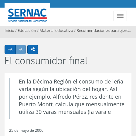
Contenido principal
SERNAC
Toggle 
Inicio
/
Educación
/
Material educativo
/
Recomendaciones para ejercer sus derechos
Agrandar texto
Achicar texto
+A
-A
icono compartir
El consumidor final
En la Décima Región el consumo de leña
varía según la ubicación del hogar. Así
por ejemplo, Alfredo Pérez, residente en
Puerto Montt, calcula que mensualmente
utiliza 30 varas mensuales (la vara e
25 de mayo de 2006