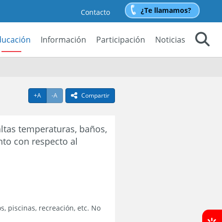
¿Te llamamos?
Contacto
ducación
Información
Participación
Noticias
Buscar
Agrandar texto
Achicar texto
+A
-A
Compartir
icono compartir
altas temperaturas, baños,
nto con respecto al
, piscinas, recreación, etc. No