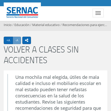
Contenido principal
SERNAC
Toggle 
Inicio
/
Educación
/
Material educativo
/
Recomendaciones para ejercer sus derechos
Agrandar texto
Achicar texto
+A
-A
icono compartir
VOLVER A CLASES SIN
ACCIDENTES
Una mochila mal elegida, útiles de mala
calidad e incluso el mobiliario escolar en
mal estado pueden tener nefastas
consecuencias en la salud de los
estudiantes. Revise las siguientes
recomendaciones de seguridad para que