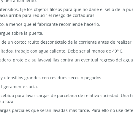
 y derramamiento.
ensilios, fije los objetos filosos para que no dañe el sello de la pu
cia arriba para reducir el riesgo de cortaduras.
ico, a menos que el fabricante recomiende hacerlo.
argue sobre la puerta.
d de un cortocircuito desconéctelo de la corriente antes de realiza
ltados, trabaje con agua caliente. Debe ser al menos de 49º C.
dero, proteje a su lavavajillas contra un eventual regreso del agua
 y utensilios grandes con residuos secos o pegados.
a ligeramente sucia.
ncebido para lavar cargas de porcelana de relativa suciedad. Una
su loza.
argas parciales que serán lavadas más tarde. Para ello no use det