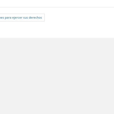
s para ejercer sus derechos
 Santiago;
les