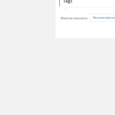
Tags
Recomendacione
Material educativo:
Servicio Nacional del Consumidor (SERNAC) / Oficinas Centrales: Teatinos 50,
Atención Público RM: Agustinas 1336, 1° piso, Santiago /
Ver Oficinas regiona