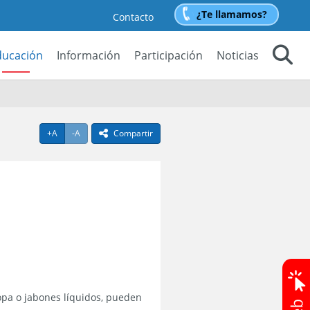
¿Te llamamos?
Contacto
ducación
Información
Participación
Noticias
Buscar
Agrandar texto
Achicar texto
+A
-A
Compartir
icono compartir
ropa o jabones líquidos, pueden