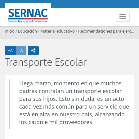
Contenido principal
SERNAC
Toggle 
Inicio
/
Educación
/
Material educativo
/
Recomendaciones para ejercer sus derechos
Agrandar texto
Achicar texto
+A
-A
icono compartir
Transporte Escolar
Llega marzo, momento en que muchos
padres contratan un transporte escolar
para sus hijos. Esto sin duda, es un acto
cada vez más común para un servicio que
está en alza en nuestro país, alcanzando
los catorce mil proveedores