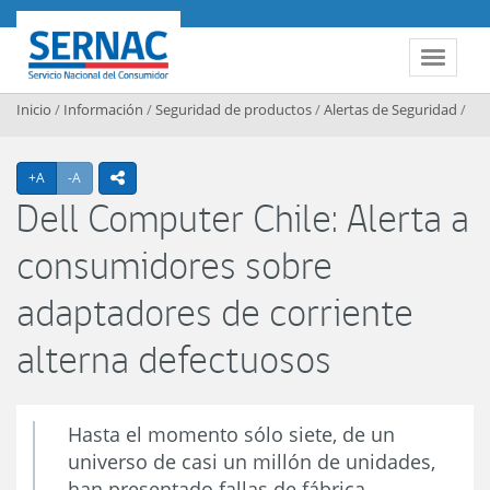
Contenido principal
SERNAC
Toggle 
Inicio
/
Información
/
Seguridad de productos
/
Alertas de Seguridad
/
Agrandar texto
Achicar texto
+A
-A
icono compartir
Dell Computer Chile: Alerta a
consumidores sobre
adaptadores de corriente
alterna defectuosos
Hasta el momento sólo siete, de un
universo de casi un millón de unidades,
han presentado fallas de fábrica.