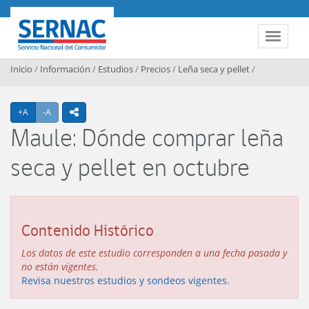
Contenido principal
SERNAC
Toggle 
Inicio
/
Información
/
Estudios
/
Precios
/
Leña seca y pellet
/
Agrandar texto
Achicar texto
+A
-A
icono compartir
Maule: Dónde comprar leña
seca y pellet en octubre
Contenido Histórico
Los datos de este estudio corresponden a una fecha pasada y
no están vigentes.
Revisa nuestros estudios y sondeos vigentes.