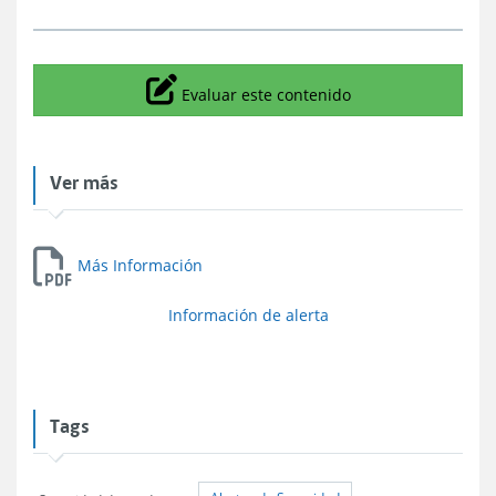
Icono
Evaluar este contenido
Ver más
Más Información
Información de alerta
Tags