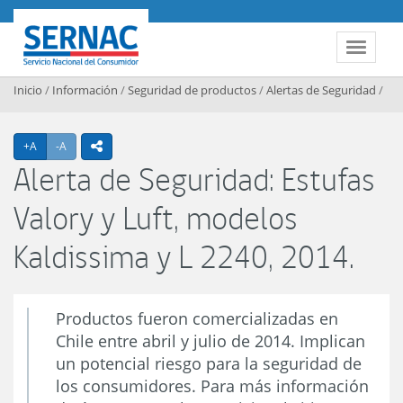
Contenido principal
SERNAC
Toggle 
Inicio
/
Información
/
Seguridad de productos
/
Alertas de Seguridad
/
Agrandar texto
Achicar texto
+A
-A
icono compartir
Alerta de Seguridad: Estufas
Valory y Luft, modelos
Kaldissima y L 2240, 2014.
Productos fueron comercializadas en
Chile entre abril y julio de 2014. Implican
un potencial riesgo para la seguridad de
los consumidores. Para más información