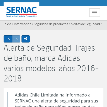
Contenido principal
SERNAC
Toggle 
Inicio
/
Información
/
Seguridad de productos
/
Alertas de Seguridad
/
Agrandar texto
Achicar texto
+A
-A
icono compartir
Alerta de Seguridad: Trajes
de baño, marca Adidas,
varios modelos, años 2016-
2018
Adidas Chile Limitada ha informado al
SERNAC una alerta de seguridad para sus
trajes de baño para niños marca adidas,